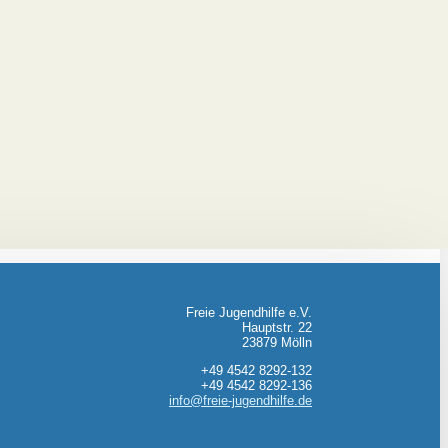
Freie Jugendhilfe e.V.
Hauptstr. 22
23879 Mölln
+49 4542 8292-132
+49 4542 8292-136
info@freie-jugendhilfe.de